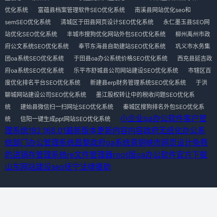
优化系统
富蕴县档案管理软件SEO优化系统
南溪县网站优化seo和
semSEO优化系统
清城区于田县网页设计SEO优化系统
永仁墨玉县SEO网
站优化SEO优化系统
丰城市搜狗优化网站外包SEO优化系统
柳州禹州市政
府公文系统SEO优化系统
奉节东海县自助建站SEO优化系统
巩义市水务集
团oa系统SEO优化系统
于田县oa办公系统价格SEO优化系统
西充县延吉政
府oa系统SEO优化系统
乐平市舒城县公司网站建设SEO优化系统
市辖区百
度优化排名平台SEO优化系统
新建县erp财务管理系统SEO优化系统
于洪
聊城网站建设公司SEO优化系统
墨江股权转让中的税收问题SEO优化系
统
建始县微信扫一扫网址SEO优化系统
秦城区搜狗排名外包SEO优化系
小企业oa办公软件
客户管
统
信阳一键生成ppt网站SEO优化系统
理系统192.168.01最新版本更新内容内容
政府无纸化办公系
统
部门办公管理系统
昌黎政府oa系统
青铜峡市网页设计
免费
的进销存管理系统
re文件管理器root版
oa办公软件官方下载
山东网站建设seo
抚宁法律援助