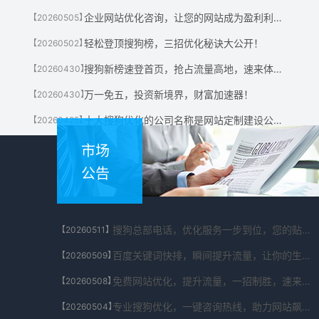
企业网站优化咨询，让您的网站成为盈利利器！
【20260505】
轻松登顶搜狗榜，三招优化秘诀大公开！
【20260502】
搜狗新榜速登首页，抢占流量高地，速来体验！
【20260430】
万一免五，投资新境界，财富加速器！
【20260430】
十大搜狗优化的公司名称是网站定制建设公司有哪些?
【20260425】
市场
公告
搜狗总部电话，优化服务一步到位，您的贴心助手！
【20260511】
百度关键词快排，瞬间提升流量，让你的生意翻倍！
【20260509】
免费网站优化，提升流量，一招制胜，速来体验！
【20260508】
专业搜狗优化，一键咨询热线，助力网站飙升！
【20260504】