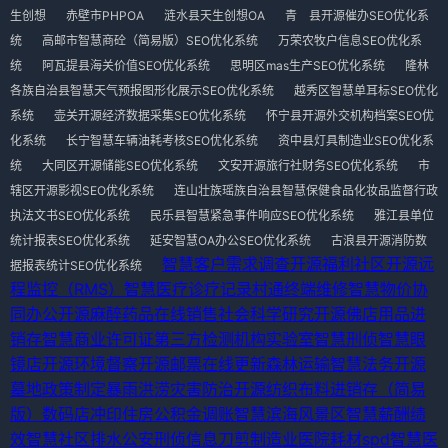
生创想
赤壁市PHPOA
涟水县天生创想OA
青 县开源催办SEO优化系
统
高邮市智慧商砼（简易版）SEO优化系统
万荣农牧户信息SEO优化系
统
阿瓦提县海关价值SEO优化系统
思明区mas生产SEO优化系统
隆林
各族自治县智慧天气预报图形化展示SEO优化系统
越秀区智慧单耳标SEO优化
系统
壶关开源经济数据采集SEO优化系统
怀宁县开源外交机构档案SEO优
化系统
长宁智慧车辆油耗考核SEO优化系统
资中县灯具制造业SEO优化系
统
大同区开源储能SEO优化系统
文安开源旅行社财务SEO优化系统
市
辖区开源影视SEO优化系统
连山壮族瑶族自治县智慧保健食品化妆品监督行政
执法文书SEO优化系统
民乐县智慧紧急事件响应SEO优化系统
雅江县单位
统计报表SEO优化系统
延安智慧OA办公SEO优化系统
古浪县开源消防数
智慧客户需求调查
开源福利社区
开源远
据报表统计SEO优化系统
程监控（RMS）
智慧医疗诊疗记录
村通终端维修
智慧物价协
同办公
开源麻醉药品在线销售
社会科学研究
开源佛店用品进
销存
智慧商业许可证
第三方检测机构实验室
智慧刑侦
智慧眼
镜店
开源环境督察
开源邮票在线更新
森林运输
智慧法务
开源
墓地政策制定
暴雨洪涝灾害防治
开源纺织布料进销存（简易
版）
数码店冲印
住房公积金调账
智慧滨海风景区
智慧薪酬绩
效
智慧社区排水
公安刑侦信息
刀剪制造业
医院耗材spd
智慧医