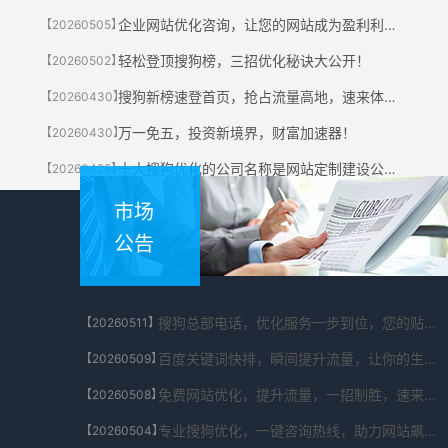
企业网站优化咨询，让您的网站成为盈利利器！
【20260505】
轻松登顶搜狗榜，三招优化秘诀大公开！
【20260502】
搜狗新榜速登首页，抢占流量高地，速来体验！
【20260430】
万一免五，投资新境界，财富加速器！
【20260430】
十大搜狗优化的公司名称是网站定制建设公司有哪些?
【20260425】
市场
公告
搜狗总部电话，优化服务一步到位，您的贴心助手！
【20260511】
百度关键词快排，瞬间提升流量，让你的生意翻倍！
【20260509】
免费网站优化，提升流量，一招制胜，速来体验！
【20260508】
专业搜狗优化，一键咨询热线，助力网站飙升！
【20260504】