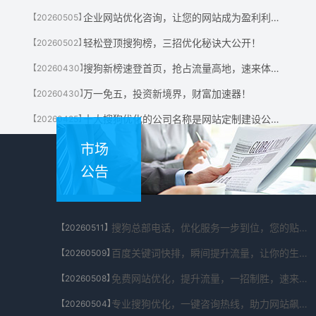
企业网站优化咨询，让您的网站成为盈利利器！
【20260505】
轻松登顶搜狗榜，三招优化秘诀大公开！
【20260502】
搜狗新榜速登首页，抢占流量高地，速来体验！
【20260430】
万一免五，投资新境界，财富加速器！
【20260430】
十大搜狗优化的公司名称是网站定制建设公司有哪些?
【20260425】
市场
公告
搜狗总部电话，优化服务一步到位，您的贴心助手！
【20260511】
百度关键词快排，瞬间提升流量，让你的生意翻倍！
【20260509】
免费网站优化，提升流量，一招制胜，速来体验！
【20260508】
专业搜狗优化，一键咨询热线，助力网站飙升！
【20260504】