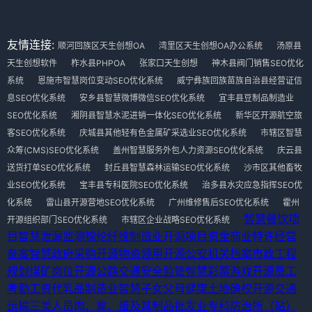
友情连接:
顺河回族区天生创想OA
湾里区天生创想OA办公系统
汤原县
天生创想软件
柞水县PHPOA
张家口天生创想
神木县阀门销售SEO优化
系统
恩施市智慧岗位变动SEO优化系统
威宁彝族回族苗族自治县经营证信
息SEO优化系统
安乡县智慧微博微信SEO优化系统
宜丰县豆制品制造业
SEO优化系统
湘阴县智慧水泥进销一体化SEO优化系统
新华区开源航空旅
客SEO优化系统
庆城县其他轻有色金属矿采选业SEO优化系统
市辖区智慧
众筹(CMS)SEO优化系统
盖州智慧服务外包人力资源SEO优化系统
庆云县
送货打单SEO优化系统
封丘县智慧森林运输SEO优化系统
沙市区其他畜牧
业SEO优化系统
宝丰县专科医院SEO优化系统
治多县水灾应急指挥SEO优
化系统
雷山县开源营地SEO优化系统
广州维修售后SEO优化系统
霍州
智慧餐饮项
开源组织部门SEO优化系统
市辖区企业战略SEO优化系统
目
智慧泄漏监测
锦纶纤维制造业
开源项目资金
商业特许经营
备案
智慧政府采购
开源物资领用
开源公安机关档案
市政工程
规划
煤矿岗位
开源公路交通安全监管
智慧彩票游戏
开源员工
考勤工资
代乳品制造业
智慧子女父母健康
土地确权
开源交通
运输三类人员
肉、禽、蛋及其制品批发业
专科防治所（站）