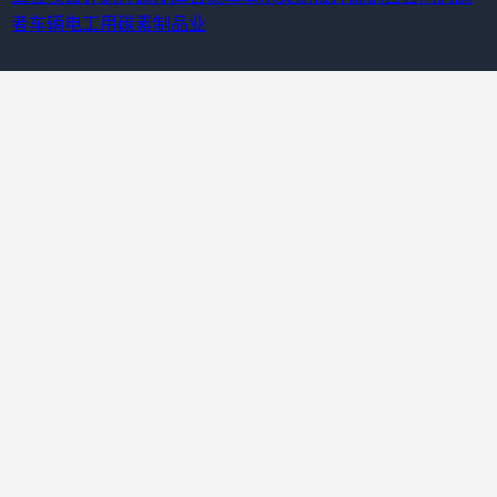
者车辆
电工用碳素制品业