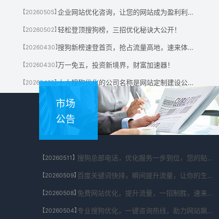
企业网站优化咨询，让您的网站成为盈利利器！
【20260505】
轻松登顶搜狗榜，三招优化秘诀大公开！
【20260502】
搜狗新榜速登首页，抢占流量高地，速来体验！
【20260430】
万一免五，投资新境界，财富加速器！
【20260430】
十大搜狗优化的公司名称是网站定制建设公司有哪些?
【20260425】
市场
公告
搜狗总部电话，优化服务一步到位，您的贴心助手！
【20260511】
百度关键词快排，瞬间提升流量，让你的生意翻倍！
【20260509】
免费网站优化，提升流量，一招制胜，速来体验！
【20260508】
专业搜狗优化，一键咨询热线，助力网站飙升！
【20260504】