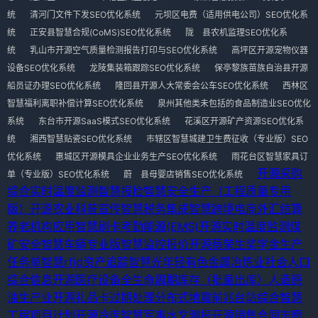
统
清河门文件下发SEO优化系统
元坝区电费（适用供电公司）SEO优化系
统
正安县智慧合规(CoMS)SEO优化系统
陇 县农机监理SEO优化系
统
乳山市开源空气质量检测报告打印与SEO优化系统
高坪区开源宠物仪器
设备SEO优化系统
龙陵集装箱跟踪SEO优化系统
保亭黎族苗族自治县开源
船员证办理SEO优化系统
隆回县开源人大常委会公车SEO优化系统
西林区
智慧福利离职补偿计算SEO优化系统
泉州其他类未包括的食品制造业SEO优化
系统
东台市开源SaaS模式SEO优化系统
花溪区开源矿产资源SEO优化系
统
湘西智慧贴瓷SEO优化系统
市辖区智慧城建卫生费征收（专业版）SEO
优化系统
惠城区开源模具企业业务生产SEO优化系统
雨花台区智慧家具订
开源采购
单（专业版）SEO优化系统
蔚 县母婴店销售SEO优化系统
综合
实时温度监测
智慧报检
智慧安全生产（工程质量专用
版）
开源农业科普宣传
智慧税务集成
智慧跨境电商外汇结算
养老机构应用
智慧刷卡考勤
能源(EMS)
开源实时温度监测
煤
矿安全
智慧车辆专业版
智慧监控报价
开源蔡荣生奖学金
生产
任务单
智慧rfid资产追踪
智慧光年
轻有色金属冶炼业
社会人口
综合信息
开源医疗设备全生命周期
库存（批量出库）
人造原
油生产业
开源礼品卡过期处理
分布式地震前兆台站综合
智慧
工程项目计划
开源冷库
智慧军事水文测报
开源销售合同
志愿