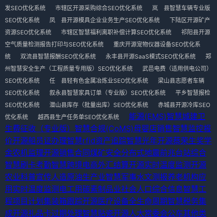
发SEO优化系统
市辖区开源采购综合SEO优化系统
岚 县智慧车辆专业版
SEO优化系统
凤 县开源模具企业业务生产SEO优化系统
下陆区开源矿产
资源SEO优化系统
市辖区智慧福利离职补偿计算SEO优化系统
祁阳县开源
空气质量检测报告打印与SEO优化系统
重庆开源宠物仪器设备SEO优化系
统
双流县智慧报酬SEO优化系统
永丰县开源SaaS模式SEO优化系统
郑
州智慧安全生产（工程质量专用版）SEO优化系统
武邑电费（适用供电公司）
SEO优化系统
任 县轻有色金属冶炼业SEO优化系统
梁山县志愿者车辆
SEO优化系统
叙永县智慧家具订单（专业版）SEO优化系统
平乡智慧报检
SEO优化系统
潜山县库存（批量出库）SEO优化系统
赤城县开源冷库SEO
能源(EMS)
智慧城建卫
优化系统
越西县生产任务单SEO优化系统
生费征收（专业版）
智慧合规(CoMS)
母婴店销售
智慧监控报
价
开源船员证办理
智慧rfid资产追踪
智慧光年
开源蔡荣生奖学
金
农机监理
开源销售合同
煤矿安全
分布式地震前兆台站综合
智慧刷卡考勤
智慧跨境电商外汇结算
开源实时温度监测
开源
农业科普宣传
人造原油生产业
智慧军事水文测报
养老机构应
用
实时温度监测
电工用碳素制品业
社会人口综合信息
智慧工
程项目计划
集装箱跟踪
开源医疗设备全生命周期
智慧税务集
成
开源礼品卡过期处理
智慧贴瓷
开源人大常委会公车
其他类