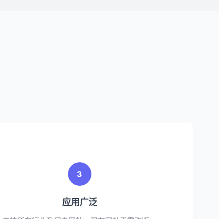
案
3
应用广泛