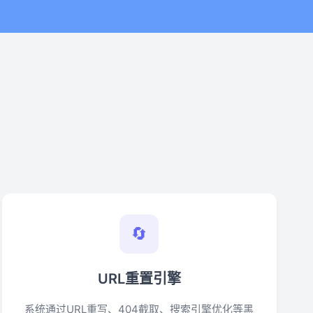
🔄
URL重置引擎
系统通过URL重写、404截取、搜索引擎优化等黑