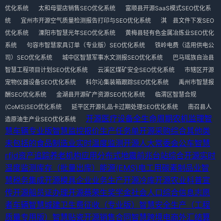
优化系统
太和母婴店销售SEO优化系统
富顺县开源SaaS模式SEO优化系
统
宜州市开源空气质量检测报告打印与SEO优化系统
淇 县文件下发SEO
优化系统
溧阳市智慧光年SEO优化系统
黄梅县轻有色金属冶炼业SEO优化
系统
句容市智慧家具订单（专业版）SEO优化系统
铁岭电费（适用供电公
司）SEO优化系统
城中区智慧军事水文测报SEO优化系统
巴马瑶族自治县
智慧工程项目计划SEO优化系统
云溪区煤矿安全SEO优化系统
市辖区开源
宠物仪器设备SEO优化系统
科尔沁集装箱跟踪SEO优化系统
禹州市智慧报
酬SEO优化系统
金湖县开源矿产资源SEO优化系统
临渭区智慧合规
(CoMS)SEO优化系统
延平区开源礼品卡过期处理SEO优化系统
南召县人
开源医疗设备全生命周期
农机监理
智
造原油生产业SEO优化系统
慧车辆专业版
智慧监控报价
生产任务单
开源采购综合
其他类
未包括的食品制造业
实时温度监测
开源人大常委会公车
智慧
rfid资产追踪
养老机构应用
分布式地震前兆台站综合
开源实时
温度监测
库存（批量出库）
能源(EMS)
电工用碳素制品业
智
慧税务集成
开源模具企业业务生产
开源冷库
开源农业科普宣
传
开源船员证办理
开源蔡荣生奖学金
社会人口综合信息
志愿
者车辆
智慧城建卫生费征收（专业版）
智慧安全生产（工程
质量专用版）
智慧贴瓷
开源销售合同
智慧跨境电商外汇结算