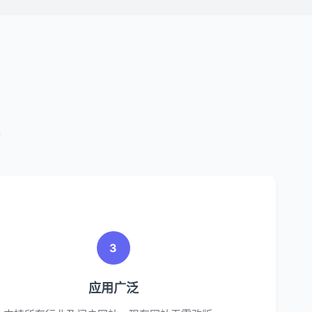
案
3
应用广泛