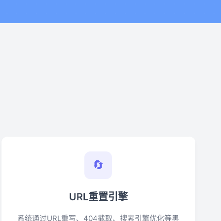
🔄
URL重置引擎
系统通过URL重写、404截取、搜索引擎优化等黑