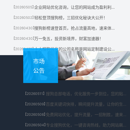
企业网站优化咨询，让您的网站成为盈利利器！
【20260505】
轻松登顶搜狗榜，三招优化秘诀大公开！
【20260502】
搜狗新榜速登首页，抢占流量高地，速来体验！
【20260430】
万一免五，投资新境界，财富加速器！
【20260430】
十大搜狗优化的公司名称是网站定制建设公司有哪些?
【20260425】
市场
公告
搜狗总部电话，优化服务一步到位，您的贴心助手！
【20260511】
百度关键词快排，瞬间提升流量，让你的生意翻倍！
【20260509】
免费网站优化，提升流量，一招制胜，速来体验！
【20260508】
专业搜狗优化，一键咨询热线，助力网站飙升！
【20260504】