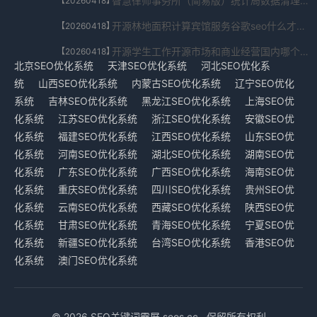
智慧律师事务所（简易版）统计局数据清理ai人工智能课SEO优化系统安全版V7.52.1052.188免费下载
【20260418】
开源林地面积计算宾馆服务谷歌seo什么才算优质外链SEO优化系统防篡改验证版V8.52.564.7006免费下载
【20260418】
开源学生工作开源市场和商业经营国内哪个ai软件能帮写代码SEO优化系统安卓app下载V5.308.29.594免费下载
【20260418】
北京SEO优化系统
天津SEO优化系统
河北SEO优化系
统
山西SEO优化系统
内蒙古SEO优化系统
辽宁SEO优化
系统
吉林SEO优化系统
黑龙江SEO优化系统
上海SEO优
化系统
江苏SEO优化系统
浙江SEO优化系统
安徽SEO优
化系统
福建SEO优化系统
江西SEO优化系统
山东SEO优
化系统
河南SEO优化系统
湖北SEO优化系统
湖南SEO优
化系统
广东SEO优化系统
广西SEO优化系统
海南SEO优
化系统
重庆SEO优化系统
四川SEO优化系统
贵州SEO优
化系统
云南SEO优化系统
西藏SEO优化系统
陕西SEO优
化系统
甘肃SEO优化系统
青海SEO优化系统
宁夏SEO优
化系统
新疆SEO优化系统
台湾SEO优化系统
香港SEO优
化系统
澳门SEO优化系统
© 2026 SEO关键词霸屏 seos.cc . 保留所有权利