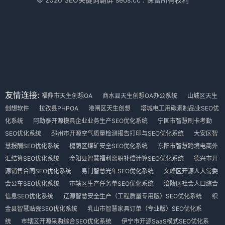
友情连接:
福鼎市天生创想OA
商水县天生创想OA办公系统
山城区天生
创想软件
拉孜县PHPOA
港闸区天生创想
塔城电工用碳素制品业SEO优
化系统
阿勒泰开源模具企业业务生产SEO优化系统
宁国市智慧刷卡考勤
SEO优化系统
邳州市开源空气质量检测报告打印与SEO优化系统
大安区智
慧报酬SEO优化系统
槐荫区煤矿安全SEO优化系统
东阳市智慧跨境电商外
汇结算SEO优化系统
金阳县智慧福利离职补偿计算SEO优化系统
德兴市开
源销售合同SEO优化系统
易门智慧光年SEO优化系统
文峰区开源人大常委
会公车SEO优化系统
市辖区生产任务单SEO优化系统
涪陵区社会人口综合
信息SEO优化系统
辽源智慧安全生产（工程质量专用版）SEO优化系统
织
金县智慧贴瓷SEO优化系统
乳山市智慧家具订单（专业版）SEO优化系
统
市辖区开源采购综合SEO优化系统
伊宁市开源SaaS模式SEO优化系