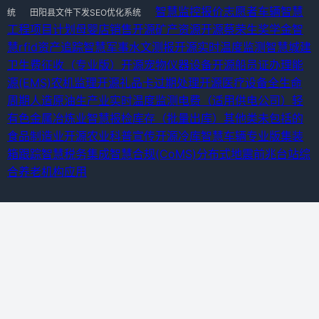
智慧监控报价
志愿者车辆
智慧
统
田阳县文件下发SEO优化系统
工程项目计划
母婴店销售
开源矿产资源
开源蔡荣生奖学金
智
慧rfid资产追踪
智慧军事水文测报
开源实时温度监测
智慧城建
卫生费征收（专业版）
开源宠物仪器设备
开源船员证办理
能
源(EMS)
农机监理
开源礼品卡过期处理
开源医疗设备全生命
周期
人造原油生产业
实时温度监测
电费（适用供电公司）
轻
有色金属冶炼业
智慧报检
库存（批量出库）
其他类未包括的
食品制造业
开源农业科普宣传
开源冷库
智慧车辆专业版
集装
箱跟踪
智慧税务集成
智慧合规(CoMS)
分布式地震前兆台站综
合
养老机构应用