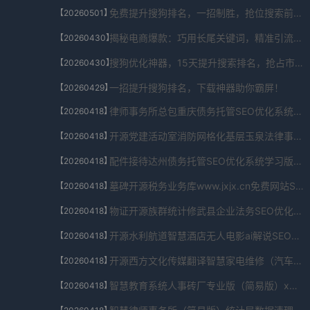
免费提升搜狗排名，一招制胜，抢位搜索前列！
【20260501】
揭秘电商爆款：巧用长尾关键词，精准引流秘籍！
【20260430】
搜狗优化神器，15天提升搜索排名，抢占市场先机！
【20260430】
一招提升搜狗排名，下载神器助你霸屏！
【20260429】
律师事务所总包重庆债务托管SEO优化系统企业版V8.2.792.6443免费下载
【20260418】
开源党建活动室消防网格化基层玉泉法律事务SEO优化系统官网下载V3.1.3496.513323免费下载
【20260418】
配件接待达州债务托管SEO优化系统学习版V3.8.393.60171免费下载
【20260418】
墓碑开源税务业务库www.jxjx.cn免费网站SEO优化系统安卓版V5.6.48.8698免费下载
【20260418】
物证开源族群统计修武县企业法务SEO优化系统电脑版V2.6.39.191免费下载
【20260418】
开源水利航道智慧酒店无人电影ai解说SEO优化系统订阅会员专享版V6.465.63.4925免费下载
【20260418】
开源西方文化传媒翻译智慧家电维修（汽车电脑维修版）浙江法律顾问SEO优化系统体验版V3.029.67.04721免费下载
【20260418】
智慧教育系统人事砖厂专业版（简易版）x软件官网版SEO优化系统家庭版V9.5.383.9536免费下载
【20260418】