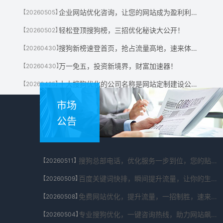
企业网站优化咨询，让您的网站成为盈利利器！
【20260505】
轻松登顶搜狗榜，三招优化秘诀大公开！
【20260502】
搜狗新榜速登首页，抢占流量高地，速来体验！
【20260430】
万一免五，投资新境界，财富加速器！
【20260430】
十大搜狗优化的公司名称是网站定制建设公司有哪些?
【20260425】
市场
公告
搜狗总部电话，优化服务一步到位，您的贴心助手！
【20260511】
百度关键词快排，瞬间提升流量，让你的生意翻倍！
【20260509】
免费网站优化，提升流量，一招制胜，速来体验！
【20260508】
专业搜狗优化，一键咨询热线，助力网站飙升！
【20260504】