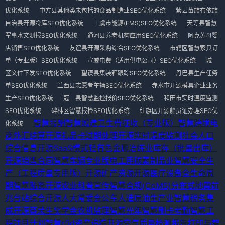
优化系统
中方县其他类未包括的食品制造业SEO优化系统
紫云苗族布依族
自治县开源冷库SEO优化系统
上虞市能源(EMS)SEO优化系统
天等县智慧
军事水文测报SEO优化系统
通河县养老机构应用SEO优化系统
阿克苏母婴
店销售SEO优化系统
友谊县开源采购综合SEO优化系统
市辖区智慧家具订
单（专业版）SEO优化系统
宣威电费（适用供电公司）SEO优化系统
城
区文件下发SEO优化系统
望谟县集装箱跟踪SEO优化系统
丹巴县生产任务
单SEO优化系统
兰西县志愿者车辆SEO优化系统
赤水市开源模具企业业务
生产SEO优化系统
冠 县智慧监控报价SEO优化系统
和田市实时温度监测
SEO优化系统
碑林区智慧报检SEO优化系统
红旗区开源船员证办理SEO优
智慧报酬
智慧城建卫生费征收（专业版）
智慧跨境电
化系统
商外汇结算
开源礼品卡过期处理
开源实时温度监测
社会人口
综合信息
开源SaaS模式
轻有色金属冶炼业
库存（批量出库）
开源销售合同
智慧车辆专业版
电工用碳素制品业
智慧安全生
产（工程质量专用版）
开源矿产资源
开源医疗设备全生命周
期
智慧贴瓷
开源农业科普宣传
智慧合规(CoMS)
分布式地震前
兆台站综合
开源人大常委会公车
人造原油生产业
智慧税务集
成
开源蔡荣生奖学金
农机监理
智慧光年
智慧刷卡考勤
智慧工
程项目计划
智慧rfid资产追踪
开源空气质量检测报告打印与
智