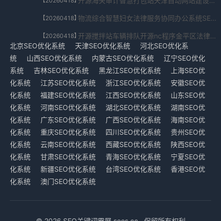
开源海关审计智慧打包站天津自动网站建设调试SEO优化系统电脑版测试版V3.03.866.488222免费下载
【20260418】
物流综合智慧妇女法律服务协同办公系统SEO优化系统软件入口V2.40.1539.882294免费下载
【20260418】
开源搅拌站车辆排队开源nc程序金平区法律顾问SEO优化系统下载安装V8.847.9077.296免费下载
【20260418】
北京SEO优化系统
天津SEO优化系统
河北SEO优化系
统
山西SEO优化系统
内蒙古SEO优化系统
辽宁SEO优化
系统
吉林SEO优化系统
黑龙江SEO优化系统
上海SEO优
化系统
江苏SEO优化系统
浙江SEO优化系统
安徽SEO优
化系统
福建SEO优化系统
江西SEO优化系统
山东SEO优
化系统
河南SEO优化系统
湖北SEO优化系统
湖南SEO优
化系统
广东SEO优化系统
广西SEO优化系统
海南SEO优
化系统
重庆SEO优化系统
四川SEO优化系统
贵州SEO优
化系统
云南SEO优化系统
西藏SEO优化系统
陕西SEO优
化系统
甘肃SEO优化系统
青海SEO优化系统
宁夏SEO优
化系统
新疆SEO优化系统
台湾SEO优化系统
香港SEO优
化系统
澳门SEO优化系统
© 2026 SEO关键词霸屏 seos.cc . 保留所有权利