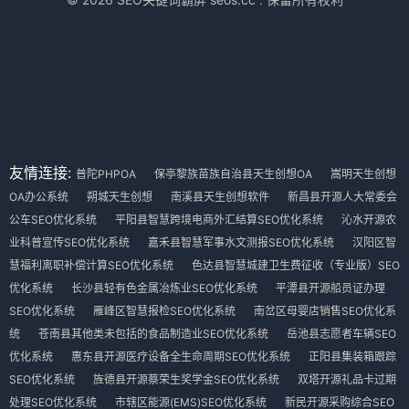
友情连接:
普陀PHPOA
保亭黎族苗族自治县天生创想OA
嵩明天生创想
OA办公系统
朔城天生创想
南溪县天生创想软件
新昌县开源人大常委会
公车SEO优化系统
平阳县智慧跨境电商外汇结算SEO优化系统
沁水开源农
业科普宣传SEO优化系统
嘉禾县智慧军事水文测报SEO优化系统
汉阳区智
慧福利离职补偿计算SEO优化系统
色达县智慧城建卫生费征收（专业版）SEO
优化系统
长沙县轻有色金属冶炼业SEO优化系统
平潭县开源船员证办理
SEO优化系统
雁峰区智慧报检SEO优化系统
南岔区母婴店销售SEO优化系
统
苍南县其他类未包括的食品制造业SEO优化系统
岳池县志愿者车辆SEO
优化系统
惠东县开源医疗设备全生命周期SEO优化系统
正阳县集装箱跟踪
SEO优化系统
旌德县开源蔡荣生奖学金SEO优化系统
双塔开源礼品卡过期
处理SEO优化系统
市辖区能源(EMS)SEO优化系统
新民开源采购综合SEO