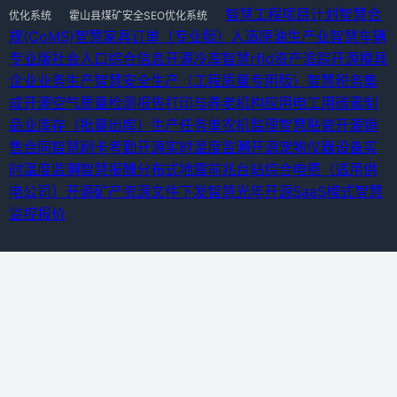
智慧工程项目计划
智慧合
优化系统
霍山县煤矿安全SEO优化系统
规(CoMS)
智慧家具订单（专业版）
人造原油生产业
智慧车辆
专业版
社会人口综合信息
开源冷库
智慧rfid资产追踪
开源模具
企业业务生产
智慧安全生产（工程质量专用版）
智慧税务集
成
开源空气质量检测报告打印与
养老机构应用
电工用碳素制
品业
库存（批量出库）
生产任务单
农机监理
智慧贴瓷
开源销
售合同
智慧刷卡考勤
开源实时温度监测
开源宠物仪器设备
实
时温度监测
智慧报酬
分布式地震前兆台站综合
电费（适用供
电公司）
开源矿产资源
文件下发
智慧光年
开源SaaS模式
智慧
监控报价