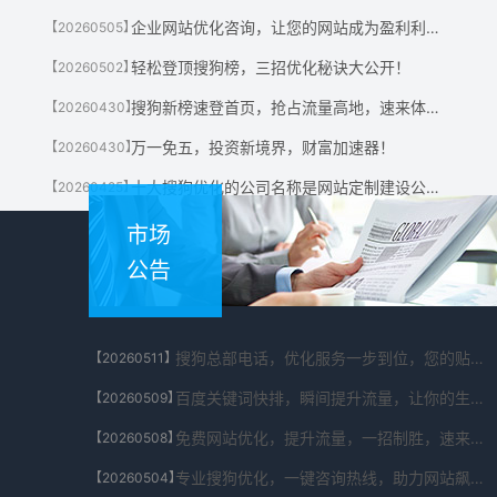
企业网站优化咨询，让您的网站成为盈利利器！
【20260505】
轻松登顶搜狗榜，三招优化秘诀大公开！
【20260502】
搜狗新榜速登首页，抢占流量高地，速来体验！
【20260430】
万一免五，投资新境界，财富加速器！
【20260430】
十大搜狗优化的公司名称是网站定制建设公司有哪些?
【20260425】
市场
公告
搜狗总部电话，优化服务一步到位，您的贴心助手！
【20260511】
百度关键词快排，瞬间提升流量，让你的生意翻倍！
【20260509】
免费网站优化，提升流量，一招制胜，速来体验！
【20260508】
专业搜狗优化，一键咨询热线，助力网站飙升！
【20260504】