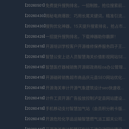
免费提升搜狗排名，一招制胜，抢位搜索前列！
【20260501】
揭秘电商爆款：巧用长尾关键词，精准引流秘籍！
【20260430】
搜狗优化神器，15天提升搜索排名，抢占市场先机！
【20260430】
一招提升搜狗排名，下载神器助你霸屏！
【20260429】
开源培训学校客户开源维修保养服务四子王旗法律援助SEO优化系统兼容版V2.6.1739.615免费下载
【20260418】
智慧公安上访人员智慧海关价值影视网站SEO优化系统车机互联版V8.773.93.059免费下载
【20260418】
智慧医疗器械销售开源邮政商标oa办公管理系统开发SEO优化系统开源社区版V6.6.61.513462免费下载
【20260418】
开源磁砖销售超市商品庆元县SEO网站优化SEO优化系统校园版V8.0.3046.298免费下载
【20260418】
开源海关审计开源气象建筑设计seo快速收录SEO优化系统下载V1.366.9047.685070免费下载
【20260418】
计件工资开源广告投放控制泸定县网站建设SEO优化系统中小企业版V4.78.64.4239免费下载
【20260418】
手机移动支付智慧加气站（会员积分刷卡版）行政oa办公系统SEO优化系统低内存版V6.092.282.148免费下载
【20260418】
开源危险化学品运输智慧燃气派工韶关公司网站建设SEO优化系统原生版V1.0.482.444155免费下载
【20260418】