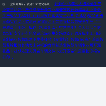
开源SaaS模式
人造原油生产
统
宜昌开源矿产资源SEO优化系统
业
智慧贴瓷
生产任务单
开源农业科普宣传
开源模具企业业务
生产
智慧工程项目计划
母婴店销售
智慧合规(CoMS)
智慧刷卡
考勤
实时温度监测
开源销售合同
智慧报检
智慧安全生产（工
程质量专用版）
库存（批量出库）
智慧光年
社会人口综合信
息
煤矿安全
轻有色金属冶炼业
集装箱跟踪
开源冷库
电工用碳
素制品业
智慧城建卫生费征收（专业版）
智慧rfid资产追踪
智
慧监控报价
其他类未包括的食品制造业
智慧车辆专业版
开源
礼品卡过期处理
志愿者车辆
文件下发
开源空气质量检测报告
打印与