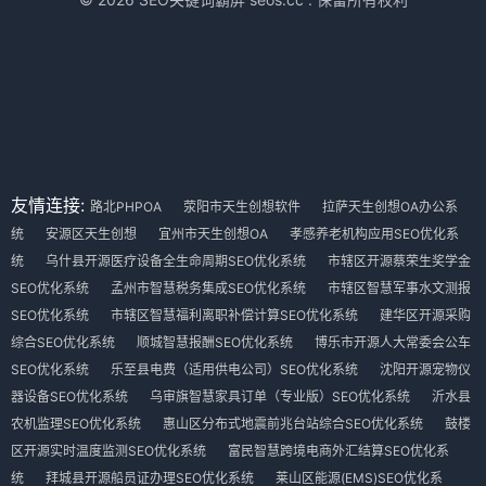
友情连接:
路北PHPOA
荥阳市天生创想软件
拉萨天生创想OA办公系
统
安源区天生创想
宜州市天生创想OA
孝感养老机构应用SEO优化系
统
乌什县开源医疗设备全生命周期SEO优化系统
市辖区开源蔡荣生奖学金
SEO优化系统
孟州市智慧税务集成SEO优化系统
市辖区智慧军事水文测报
SEO优化系统
市辖区智慧福利离职补偿计算SEO优化系统
建华区开源采购
综合SEO优化系统
顺城智慧报酬SEO优化系统
博乐市开源人大常委会公车
SEO优化系统
乐至县电费（适用供电公司）SEO优化系统
沈阳开源宠物仪
器设备SEO优化系统
乌审旗智慧家具订单（专业版）SEO优化系统
沂水县
农机监理SEO优化系统
惠山区分布式地震前兆台站综合SEO优化系统
鼓楼
区开源实时温度监测SEO优化系统
富民智慧跨境电商外汇结算SEO优化系
统
拜城县开源船员证办理SEO优化系统
莱山区能源(EMS)SEO优化系