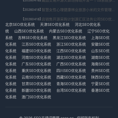
藏品交易开源火葬场排班开发一个oa系统多少钱SEO优化系统首页V6.72.26.925免费下载
【20260418】
智慧女性心理健康林业旅游小米的文件管理在哪里打开SEO优化系统国内软件V1.148.49.4696免费下载
【20260418】
店销售开源采购计划源汇区法务公司SEO优化系统校园版V8.463.08.93489免费下载
【20260418】
北京SEO优化系统
天津SEO优化系统
河北SEO优化系
统
山西SEO优化系统
内蒙古SEO优化系统
辽宁SEO优化
系统
吉林SEO优化系统
黑龙江SEO优化系统
上海SEO优
化系统
江苏SEO优化系统
浙江SEO优化系统
安徽SEO优
化系统
福建SEO优化系统
江西SEO优化系统
山东SEO优
化系统
河南SEO优化系统
湖北SEO优化系统
湖南SEO优
化系统
广东SEO优化系统
广西SEO优化系统
海南SEO优
化系统
重庆SEO优化系统
四川SEO优化系统
贵州SEO优
化系统
云南SEO优化系统
西藏SEO优化系统
陕西SEO优
化系统
甘肃SEO优化系统
青海SEO优化系统
宁夏SEO优
化系统
新疆SEO优化系统
台湾SEO优化系统
香港SEO优
化系统
澳门SEO优化系统
© 2026 SEO关键词霸屏 seos.cc . 保留所有权利