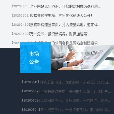
企业网站优化咨询，让您的网站成为盈利利器！
【20260505】
轻松登顶搜狗榜，三招优化秘诀大公开！
【20260502】
搜狗新榜速登首页，抢占流量高地，速来体验！
【20260430】
万一免五，投资新境界，财富加速器！
【20260430】
十大搜狗优化的公司名称是网站定制建设公司有哪些?
【20260425】
市场
公告
搜狗总部电话，优化服务一步到位，您的贴心助手！
【20260511】
百度关键词快排，瞬间提升流量，让你的生意翻倍！
【20260509】
免费网站优化，提升流量，一招制胜，速来体验！
【20260508】
专业搜狗优化，一键咨询热线，助力网站飙升！
【20260504】